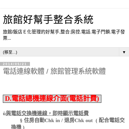
旅館好幫手整合系統
旅館/飯店Ｅ化管理的好幫手,整合:房控.電話.電子門鎖.電子發
票...
▼
2014/05/21
電話連線軟體 / 旅館管理系統軟體
D.電話總機連線介面(電話計費)
ü
與電話交換機連線，即時顯示電話費
§
住房自動
Chk in /
退房
Chk out (
配合電話交
換機
)