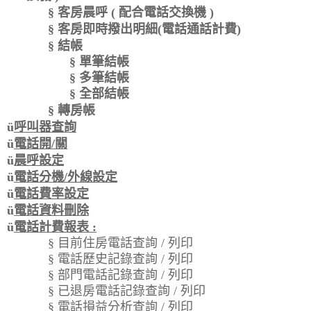
§
客房晨呼
(
配合電話交換機
)
§
客房即時撥出明細(電話通話計費)
§
結帳
§
單筆結帳
§
多筆結帳
§
全部結帳
§
轉房帳
ü
呼叫器查詢
ü
電話開
/
關
ü
晨呼設定
ü
電話分機
/
外線設定
ü
電話費率設定
ü
電話資料刪除
ü
電話計費報表
:
§
目前住房電話查詢
/
列印
§
電話歷史記錄查詢
/
列印
§
部門電話記錄查詢
/
列印
§
已退房電話記錄查詢
/
列印
§
電話損益分析查詢
/
列印