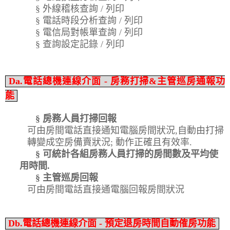
§
外線稽核查詢
/
列印
§
電話時段分析查詢
/
列印
§
電信局對帳單查詢
/
列印
§
查詢設定記錄
/
列印
Da.電話總機連線介面 - 房務打掃&主管巡房通報功
能
§
房務人員打掃回報
可由房間電話直接通知電腦房間
狀況
,
自動由打掃
轉變成空房備賣狀況
;
動作正確且
有效率
.
§
可統計各組房務人員打掃的房間數及平均使
用時間
.
§
主管巡房回報
可由房間電話直接通電腦回報房間狀況
Db.電話總機連線介面 - 預定退房時間自動傕房功能