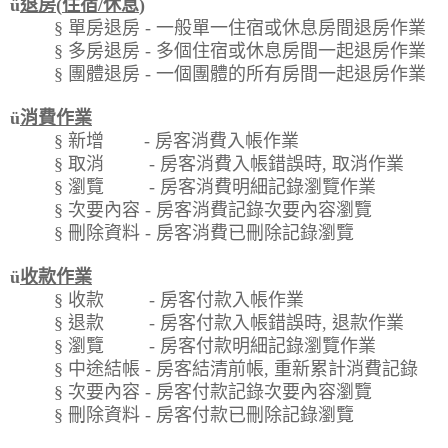
ü
退房
(
住宿
/
休息
)
§
單房退房
-
一般單一住宿或休息房間退房作業
§
多房退房
-
多個住宿或休息房間一起退房作業
§
團體退房
-
一個團體的所有房間一起退房作業
ü
消費作業
§
新增
-
房客消費入帳作業
§
取消
-
房客消費入帳錯誤時
,
取消作業
§
瀏覽
-
房客消費明細記錄瀏覽作業
§
次要內容
-
房客消費記錄次要內容瀏覽
§
刪除資料
-
房客消費已刪除記錄瀏覽
ü
收款作業
§
收款
-
房客付款入帳作業
§
退款
-
房客付款入帳錯誤時
,
退款作業
§
瀏覽
-
房客付款明細記錄瀏覽作業
§
中途結帳
-
房客結清前帳
,
重新累計消費記錄
§
次要內容
-
房客付款記錄次要內容瀏覽
§
刪除資料
-
房客付款已刪除記錄瀏覽