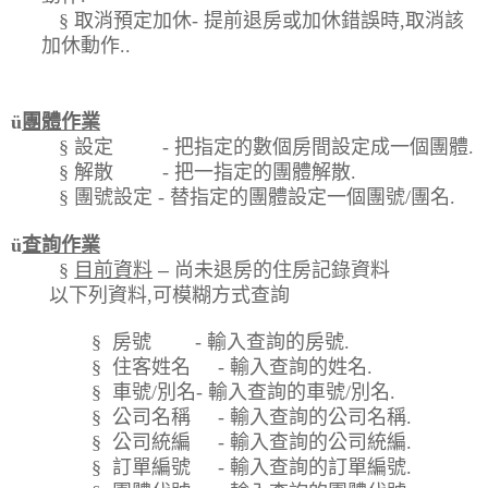
§
取消預定加休
-
提前退房或加休錯誤時
,
取消該
加休動作
..
ü
團體作業
§
設定
-
把指定的數個房間設定成一個團體
.
§
解散
-
把一指定的團體解散
.
§
團號設定
-
替指定的團體設定一個團號
/
團名
.
ü
查詢作業
§
目前資料
–
尚未退房的住房記錄資料
以下列資料
,
可模糊方式查詢
§
房號
-
輸入查詢的房號
.
§
住客姓名
-
輸入查詢的姓名
.
§
車號
/
別名
-
輸入查詢的車號
/
別名
.
§
公司名稱
-
輸入查詢的公司名稱
.
§
公司統編
-
輸入查詢的公司統編
.
§
訂單編號
-
輸入查詢的訂單編號
.