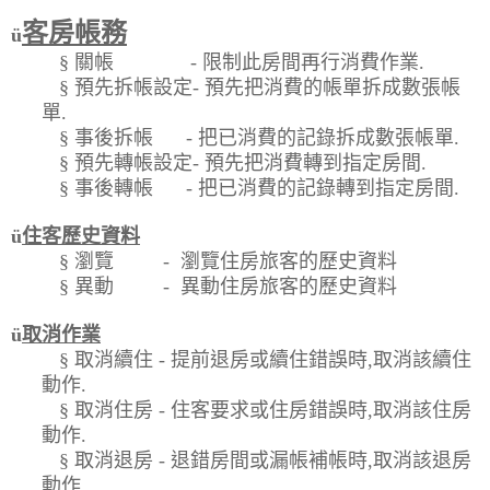
客房帳務
ü
§
關帳
-
限制此房間再行消費作業
.
§
預先拆帳設定
-
預先把消費的帳單拆成數張帳
單
.
§
事後拆帳
-
把已消費的記錄拆成數張帳單
.
§
預先轉帳設定
-
預先把消費轉到指定房間
.
§
事後轉帳
-
把已消費的記錄轉到指定房間
.
ü
住客歷史資料
§
瀏覽
-
瀏覽住房旅客的歷史資料
§
異動
-
異動住房旅客的歷史資料
ü
取消作業
§
取消續住
-
提前退房或續住錯誤時
,
取消該續住
動作
.
§
取消住房
-
住客要求或住房錯誤時
,
取消該住房
動作
.
§
取消退房
-
退錯房間或漏帳補帳時
,
取消該退房
動作
.