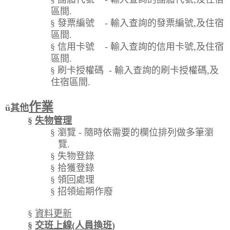
區間
.
§
發票編號
-
輸入查詢的發票編號
,
及住宿
區間
.
§
信用卡號
-
輸入查詢的信用卡號
,
及住宿
區間
.
§
刷卡授權碼
-
輸入查詢的刷卡授權碼
,
及
住宿區間
.
作業
ü
其他
§
失物管理
§
瀏覽
-
隨時依需要的欄位排列做多筆瀏
覽
.
§
失物登錄
§
拾獲登錄
§
領回處理
§
招領逾期作廢
§
資料更新
§
交班上線
(
人員換班
)