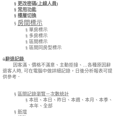
§
更改密碼
(
上線人員
)
§
常用功能
§
樓層切換
房間標示
§
§
單房標示
§
多房標示
§
區間標示
§
區間同房型標示
ü
辭退記錄
因客滿、價格不滿意、主動拒接、
…
各種原因辭
退客人時
,
可在電腦中
做詳細記錄，日後分析報表可提
供參考．
§
區間記錄瀏覽－次數統計
§
本班、本日、昨日、本週、本月、本季、
本年、全部
§
新增