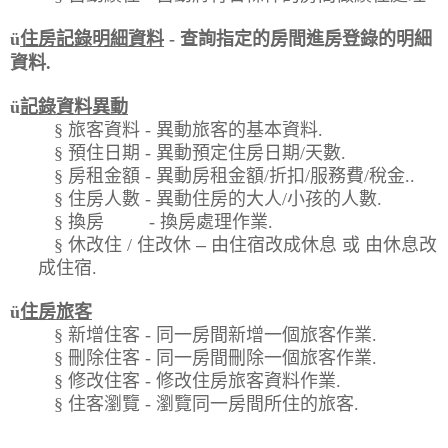
ü
住房記錄明細資料
-
查詢指定的房間進房登錄的明細
資料
.
ü
記錄資料異動
§
旅客資料
-
異動旅客的基本資料
.
§
預住日期
-
異動預定住房日期
/
天數
.
§
房租金額
-
異動房租金額
/
折扣
/
服務費
/
稅金
..
§
住房人數
-
異動住房的大人
/
小孩的人數
.
§
換房
-
換房處理作業
.
§
休改住
/
住改休
–
由住宿改成休息 或 由休息改
成住宿
.
ü
住房旅客
§
新增住客
-
同一房間新增一個旅客作業
.
§
刪除住客
-
同一房間刪除一個旅客作業
.
§
修改住客
-
修改住房旅客資料作業
.
§
住客瀏覽
-
瀏覽同一房間所住的旅客
.