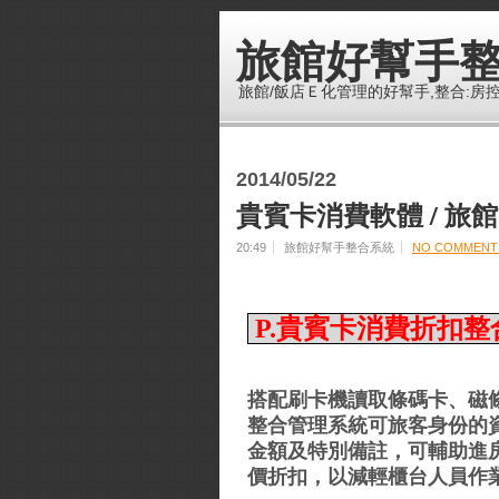
旅館好幫手
旅館/飯店Ｅ化管理的好幫手,整合:房控.
2014/05/22
貴賓卡消費軟體 / 旅
20:49
旅館好幫手整合系統
NO COMMENT
P.貴賓卡消費折扣
搭配刷卡機讀取條碼卡、磁
整合管理系統可旅客身份的
金額及特別備註，可輔助進
價折扣，以減輕櫃台人員作