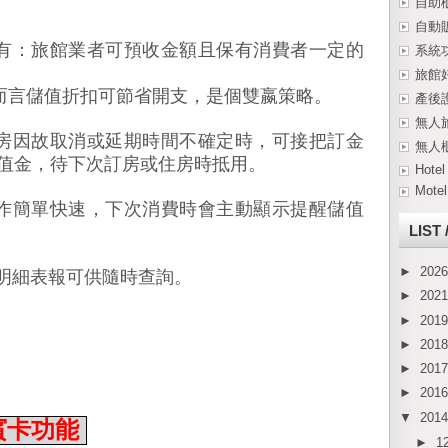
自助
自動
有：旅館業者可預收金額且保有消費者一定的
系統
旅館
而言儲值折扣可節省開支，是個雙嬴策略。
產後
無人
房因故取消或延期時間不確定時，可接把訂金
無人
值金，待下次訂房或住房時抵用。
Hotel
Motel
作簡單快速，下次消費時會主動顯示提醒儲值
LIST
明細表報可供隨時查詢。
►
202
►
202
►
201
►
201
►
201
►
201
▼
201
賓卡功能
►
1