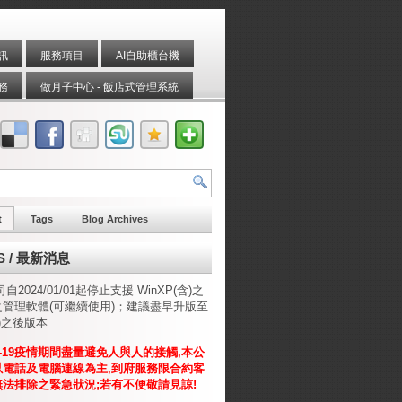
訊
服務項目
AI自助櫃台機
務
做月子中心 - 飯店式管理系統
t
Tags
Blog Archives
S / 最新消息
自2024/01/01起停止支援 WinXP(含)之
管理軟體(可繼續使用)；建議盡早升版至
含)之後版本
d-19疫情期間
盡量
避免人與人的接觸
,
本公
以
電話及電腦連線為主
,
到府服務限合約客
無
法
排除之緊急狀況;若有不便敬請見諒!