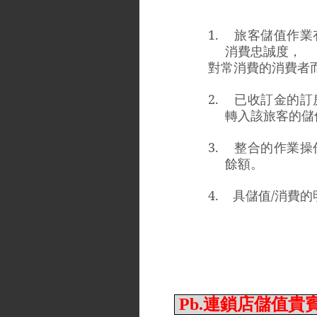
1.
旅客儲值作業
消費忠誠度，
對常消費的消費者
2.
已收訂金的訂
轉入該旅客的儲
3.
整合的作業操
餘額。
4.
具儲值
/
消費的
Pb.連鎖店儲值貴