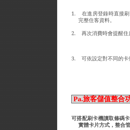
1.
在進房登錄時直接刷
完整住客資料。
2.
再次消費時會提醒住
3.
可依設定對不同的卡
Pa.旅客儲值整合
可搭配刷卡機讀取條碼卡
實體卡片方式，整合