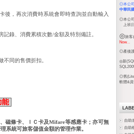
◎本公
中華民
卡後，再次消費時系統會即時查詢並自動輸入
◎本公
上班
房記錄、
消費累積次數
金額及
特別備註。
/
◎
旅客自
Now...
◎產後護
做不同的售價折扣。
◎新(SQ
SQL200
◎舊(Li
軟體&資料
功能
LABE
、磁條卡、ＩＣ卡及
等感應卡；亦可無
自助
Mifare
管理系統可旅客儲值金額的管理作業。
自助