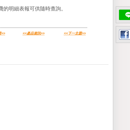
費的明細表報可供隨時查詢。
----------------------------------------------------------------------------
>>
<<產品資訊>>
<<下一主題>>