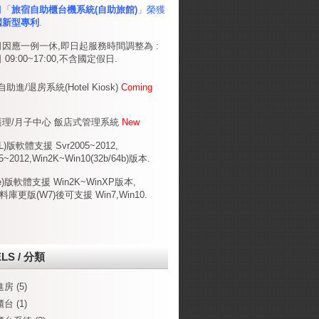
司「
旅宿自助櫃台機系統(自助
旅館)
」榮獲
國新型專利
.
司
因應一例一休,
即日起
服務
時間調整
為 :
日
09:00~17:00,不含國定假日
.
助進/退房系統(Hotel Kiosk)
Coming
理/月子中心 飯店式管理系統
New
L)版軟體支援 Svr2005~2012,
5~2012,Win2K~Win10(32b/64b)版本.
te)版軟體支援 Win2K~WinXP版本,
庫更版(W7)後可支援 Win7,Win10.
LS / 分類
進房
(5)
櫃台
(1)