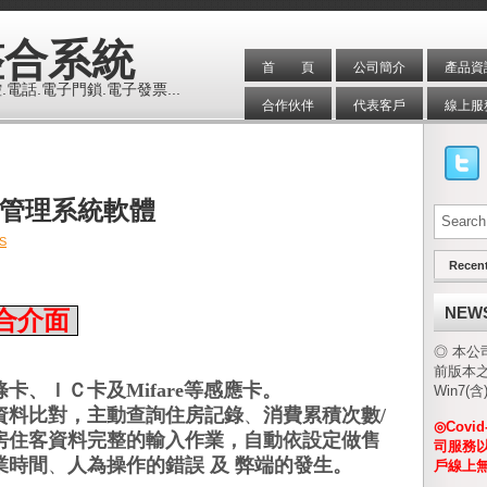
整合系統
首 頁
公司簡介
產品資
電話.電子門鎖.電子發票...
合作伙伴
代表客戶
線上服
館管理系統軟體
S
Recen
NEW
整合介面
◎ 本公司
前版本之
條卡、ＩＣ卡及
等感應卡。
Mifare
Win7(
資料比對，主動查詢住房記錄
、
消費累積次數
/
◎Covi
房住客資料完整的輸入作業，自動依設定做售
司服務
業時間
、
人為操作的錯誤
及
弊端的發生。
戶線上