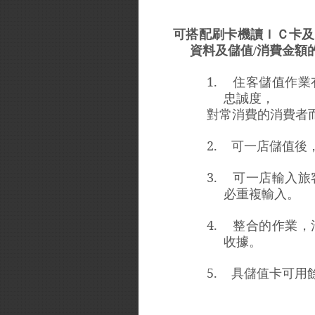
可搭配刷卡機讀ＩＣ卡及
資料及儲值
消費金額
/
1.
住客儲值作業
忠誠度，
對常消費的消費者
2.
可一店儲值後
3.
可一店輸入旅
必重複輸入。
4.
整合的作業，
收據。
5.
具儲值卡可用