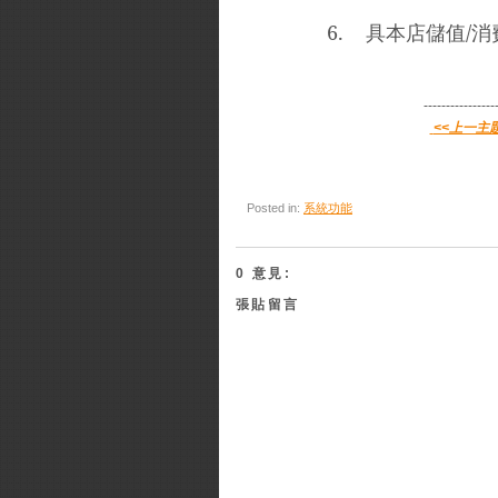
6.
具本店儲值
/
消
----------------
<<上一主題
Posted in:
系統功能
0 意見:
張貼留言